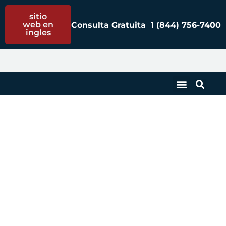
sitio
web en
Consulta Gratuita
1 (844) 756-
7400
ingles
Herramientas
defectuosas